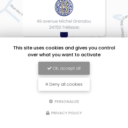
This site uses cookies and gives you control
over what you want to activate
OK, accept all
Deny all cookies
BEAUMONT Cuisines Intérieurs Design, Entreprise d'agencement intérieur
à Périgueux
Mentions légales
-
Plan du site
-
Liens utiles
-
Cookies
PERSONALIZE
PRIVACY POLICY
Création et référencement de site Internet
Demande de Devis
Secteurs
-
En savoir +