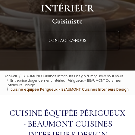
INTÉRIEUR
Cuisiniste
CONTACTEZ-NOUS
Accueil
BEAUMONT Cuisines Intérieurs Design à Périgueux pour vous
Entreprise d'agencement intérieur Périgueux - BEAUMONT Cuisines
Intérieurs Design
cuisine équipée Périgueux - BEAUMONT Cuisines Intérieurs Design
CUISINE ÉQUIPÉE PÉRIGUEUX
- BEAUMONT CUISINES
INTÉRIEURS DESIGN