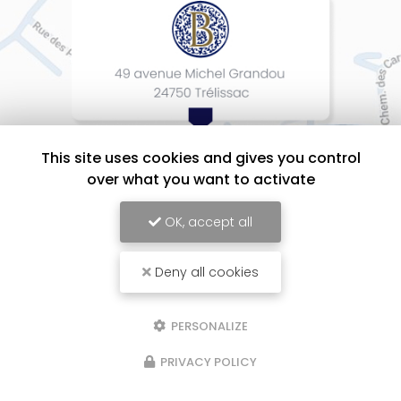
This site uses cookies and gives you control
over what you want to activate
OK, accept all
Deny all cookies
BEAUMONT Cuisines Intérieurs Design, Entreprise d'agencement intérieur
à Périgueux
Mentions légales
-
Plan du site
-
Liens utiles
-
Cookies
PERSONALIZE
PRIVACY POLICY
Création et référencement de site Internet
Demande de Devis