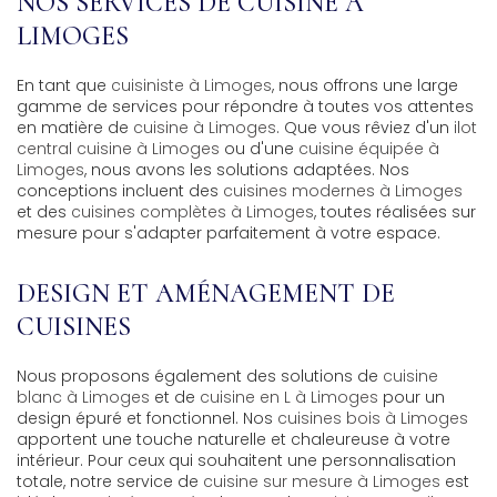
NOS SERVICES DE CUISINE À
LIMOGES
En tant que
cuisiniste à Limoges
, nous offrons une large
gamme de services pour répondre à toutes vos attentes
en matière de
cuisine à Limoges
. Que vous rêviez d'un
ilot
central cuisine à Limoges
ou d'une
cuisine équipée à
Limoges
, nous avons les solutions adaptées. Nos
conceptions incluent des
cuisines modernes à Limoges
et des
cuisines complètes à Limoges
, toutes réalisées sur
mesure pour s'adapter parfaitement à votre espace.
DESIGN ET AMÉNAGEMENT DE
CUISINES
Nous proposons également des solutions de
cuisine
blanc à Limoges
et de
cuisine en L à Limoges
pour un
design épuré et fonctionnel. Nos
cuisines bois à Limoges
apportent une touche naturelle et chaleureuse à votre
intérieur. Pour ceux qui souhaitent une personnalisation
totale, notre service de
cuisine sur mesure à Limoges
est