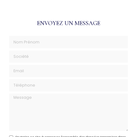
ENVOYEZ UN MESSAGE
Nom Prénom
Société
Email
Téléphone
Message
J'autorise ce site à conserver l'ensemble des données transmises dans