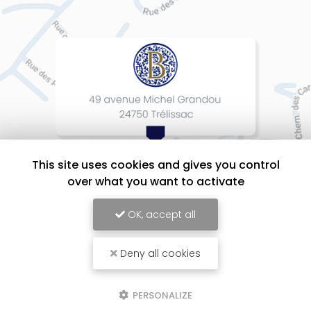
This site uses cookies and gives you control
over what you want to activate
OK, accept all
Deny all cookies
BEAUMONT Cuisines Intérieurs Design, Entreprise d'agencement intérieur
à Périgueux
Mentions légales
-
Plan du site
-
Liens utiles
-
Cookies
PERSONALIZE