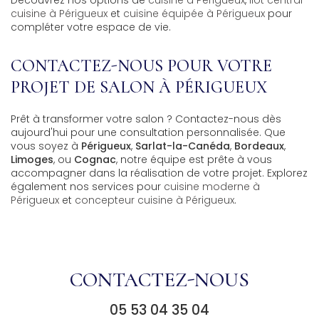
Découvrez nos options de
cuisine à Périgueux
,
ilot central
cuisine à Périgueux
et
cuisine équipée à Périgueux
pour
compléter votre espace de vie.
CONTACTEZ-NOUS POUR VOTRE
PROJET DE SALON À PÉRIGUEUX
Prêt à transformer votre salon ? Contactez-nous dès
aujourd'hui pour une consultation personnalisée. Que
vous soyez à
Périgueux
,
Sarlat-la-Canéda
,
Bordeaux
,
Limoges
, ou
Cognac
, notre équipe est prête à vous
accompagner dans la réalisation de votre projet. Explorez
également nos services pour
cuisine moderne à
Périgueux
et
concepteur cuisine à Périgueux
.
CONTACTEZ-NOUS
05 53 04 35 04