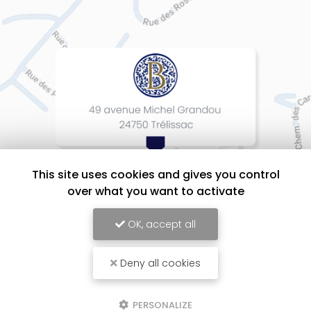
This site uses cookies and gives you control
over what you want to activate
OK, accept all
Deny all cookies
BEAUMONT Cuisines Intérieurs Design, Entreprise d'agencement intérieur
à Périgueux
Mentions légales
-
Plan du site
-
Liens utiles
-
Cookies
PERSONALIZE