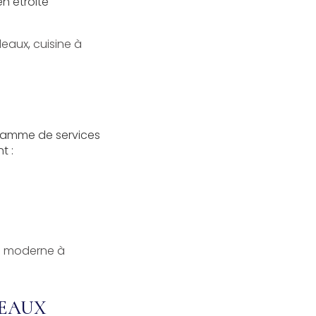
en étroite
rdeaux
,
cuisine à
gamme de services
t :
in moderne à
DEAUX