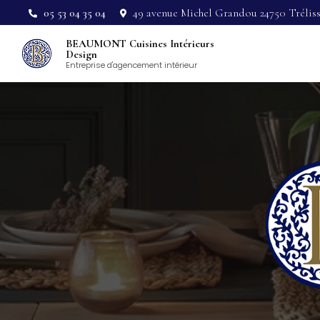
Aller
05 53 04 35 04
49 avenue Michel Grandou 24750 Trélis
au
Navigation pri
contenu
BEAUMONT Cuisines Intérieurs
principal
Design
Entreprise d'agencement intérieur