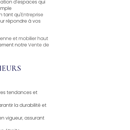
éation d'espaces qui
simple
 tant qu'
Entreprise
our répondre à vos
enne et mobilier haut
alement notre
Vente de
IEURS
ères tendances et
antir la durabilité et
en vigueur, assurant