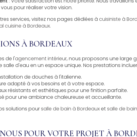
ent
: Votre satisfaction est notre priorité. Nous travaillons 
vous pour réaliser votre vision.
tres services, visitez nos pages dédiées à
cuisiniste à Bo
ral cuisine à Bordeaux
.
TIONS À BORDEAUX
s de l'
agencement intérieur
, nous proposons une large 
e salle d'eau en un espace unique. Nos prestations incluen
stallation de douches à l'italienne.
ure adapté à vos besoins et à votre espace.
ux résistants et esthétiques pour une finition parfaite.
isé pour une ambiance chaleureuse et accueillante.
os solutions pour
salle de bain à Bordeaux
et
salle de ba
NOUS POUR VOTRE PROJET À BOR