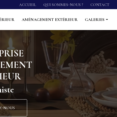
econdaire
ACCUEIL
QUI SOMMES-NOUS ?
CONTACT
ÉRIEUR
AMÉNAGEMENT EXTÉRIEUR
GALERIES
Cuisine
Salle de bain
PRISE
Agencement intérieur
CEMENT
Aménagement extérieur
IEUR
iste
Z-NOUS