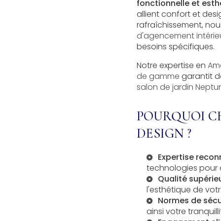
fonctionnelle et est
allient confort et de
rafraîchissement, no
d'agencement intérie
besoins spécifiques.
Notre expertise en
Amé
de gamme
garantit d
salon de jardin Neptu
POURQUOI CH
DESIGN ?
Expertise reco
technologies pour 
Qualité supérie
l'esthétique de votr
Normes de sécu
ainsi votre tranquilli