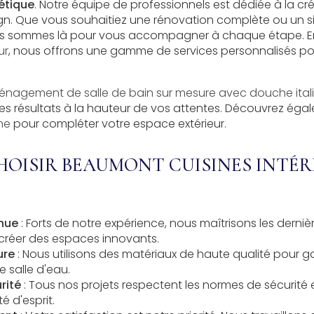
hétique
. Notre équipe de professionnels est dédiée à la cr
sign. Que vous souhaitiez une rénovation complète ou un 
us sommes là pour vous accompagner à chaque étape. En
ur
, nous offrons une gamme de services personnalisés p
nagement de salle de bain sur mesure avec douche itali
es résultats à la hauteur de vos attentes. Découvrez ég
ne
pour compléter votre espace extérieur.
OISIR BEAUMONT CUISINES INTÉR
nnue
: Forts de notre expérience, nous maîtrisons les derni
créer des espaces innovants.
ure
: Nous utilisons des matériaux de haute qualité pour gar
e salle d'eau.
rité
: Tous nos projets respectent les normes de sécurité 
té d'esprit.