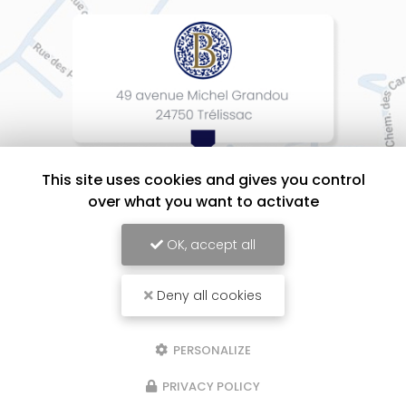
This site uses cookies and gives you control
over what you want to activate
OK, accept all
Deny all cookies
BEAUMONT Cuisines Intérieurs Design, Entreprise d'agencement intérieur
à Périgueux
Mentions légales
-
Plan du site
-
Liens utiles
-
Cookies
PERSONALIZE
PRIVACY POLICY
Création et référencement de site Internet