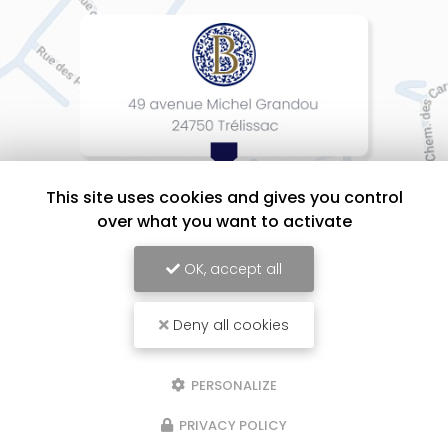
This site uses cookies and gives you control
over what you want to activate
OK, accept all
Deny all cookies
BEAUMONT Cuisines Intérieurs Design, Entreprise d'agencement intérieur
à Périgueux
Mentions légales
-
Plan du site
-
Liens utiles
-
Cookies
PERSONALIZE
PRIVACY POLICY
Création et référencement de site Internet