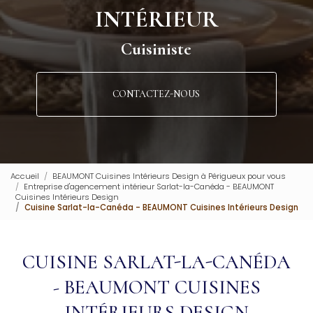
INTÉRIEUR
Cuisiniste
CONTACTEZ-NOUS
Accueil
BEAUMONT Cuisines Intérieurs Design à Périgueux pour vous
Entreprise d'agencement intérieur Sarlat-la-Canéda - BEAUMONT
Cuisines Intérieurs Design
Cuisine Sarlat-la-Canéda - BEAUMONT Cuisines Intérieurs Design
CUISINE SARLAT-LA-CANÉDA
- BEAUMONT CUISINES
INTÉRIEURS DESIGN