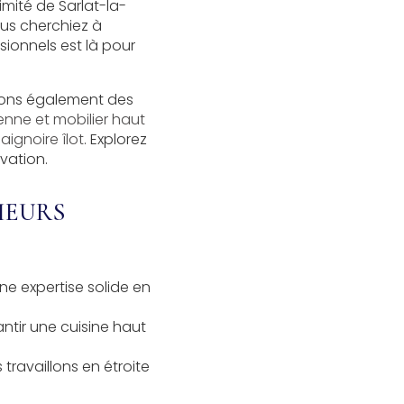
imité de Sarlat-la-
ous cherchiez à
ionnels est là pour
frons également des
nne et mobilier haut
ignoire îlot
. Explorez
vation.
IEURS
e expertise solide en
antir une
cuisine haut
 travaillons en étroite