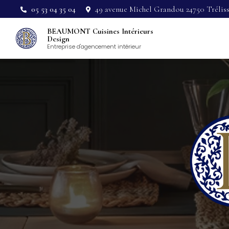
Aller
05 53 04 35 04
49 avenue Michel Grandou 24750 Trélis
au
Navigation pri
contenu
BEAUMONT Cuisines Intérieurs
principal
Design
Entreprise d'agencement intérieur