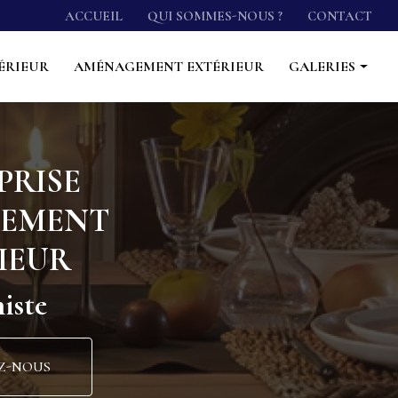
econdaire
ACCUEIL
QUI SOMMES-NOUS ?
CONTACT
ÉRIEUR
AMÉNAGEMENT EXTÉRIEUR
GALERIES
Cuisine
Salle de bain
PRISE
Agencement intérieur
CEMENT
Aménagement extérieur
IEUR
iste
Z-NOUS