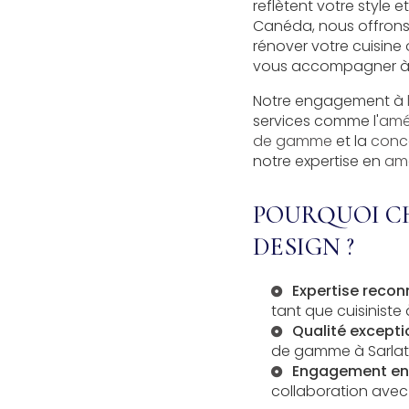
reflètent votre style 
Canéda, nous offrons
rénover votre cuisine
vous accompagner à
Notre engagement à
services comme l'
amén
de gamme
et la
conce
notre expertise en
amé
POURQUOI CH
DESIGN ?
Expertise recon
tant que
cuisinist
Qualité exceptio
de gamme à Sarla
Engagement enve
collaboration avec 