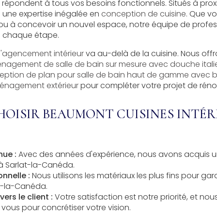
et répondent à tous vos besoins fonctionnels. Situés à prox
 une expertise inégalée en
conception de cuisine
. Que v
 ou à concevoir un nouvel espace, notre équipe de profess
 chaque étape.
l'agencement intérieur
va au-delà de la cuisine. Nous of
agement de salle de bain sur mesure avec douche italie
ption de plan pour salle de bain haut de gamme avec ba
nagement extérieur
pour compléter votre projet de réno
OISIR BEAUMONT CUISINES INTÉR
nue :
Avec des années d'expérience, nous avons acquis un
e à Sarlat-la-Canéda
.
nnelle :
Nous utilisons les matériaux les plus fins pour gar
t-la-Canéda
.
rs le client :
Votre satisfaction est notre priorité, et nous
vous pour concrétiser votre vision.