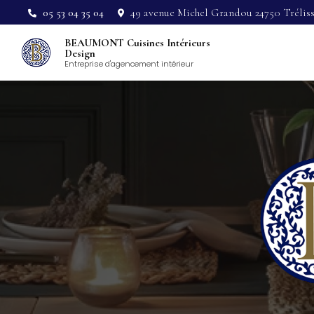
Aller
05 53 04 35 04
49 avenue Michel Grandou 24750 Trélis
au
Navigation pri
contenu
BEAUMONT Cuisines Intérieurs
principal
Design
Entreprise d'agencement intérieur