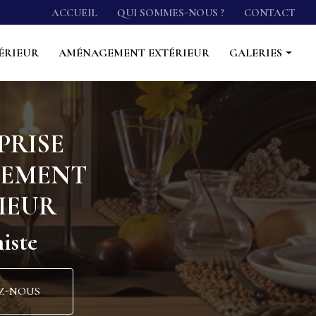
econdaire
ACCUEIL
QUI SOMMES-NOUS ?
CONTACT
ÉRIEUR
AMÉNAGEMENT EXTÉRIEUR
GALERIES
Cuisine
Salle de bain
PRISE
Agencement intérieur
CEMENT
Aménagement extérieur
IEUR
iste
Z-NOUS