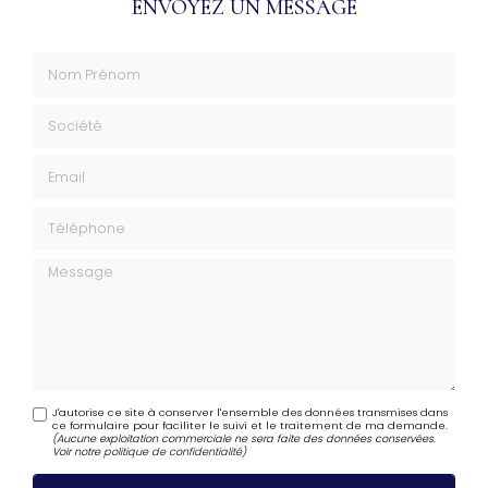
ENVOYEZ UN MESSAGE
Nom Prénom
Société
Email
Téléphone
Message
J'autorise ce site à conserver l'ensemble des données transmises dans
ce formulaire pour faciliter le suivi et le traitement de ma demande.
(Aucune exploitation commerciale ne sera faite des données conservées.
Voir notre
politique de confidentialité
)