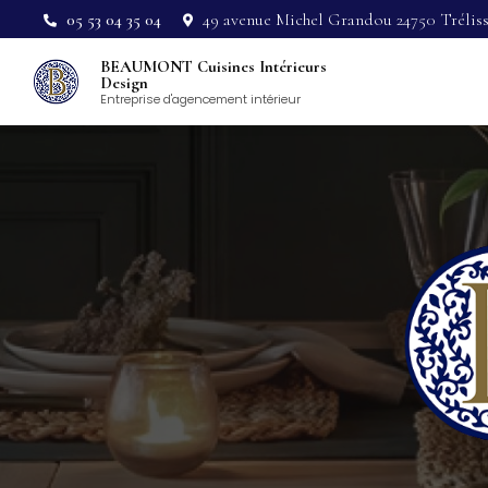
Aller
05 53 04 35 04
49 avenue Michel Grandou 24750 Trélis
au
Navigation pri
contenu
BEAUMONT Cuisines Intérieurs
principal
Design
Entreprise d'agencement intérieur