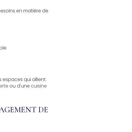
esoins en matière de
ble
 espaces qui allient
erte
ou d'une
cuisine
NAGEMENT DE