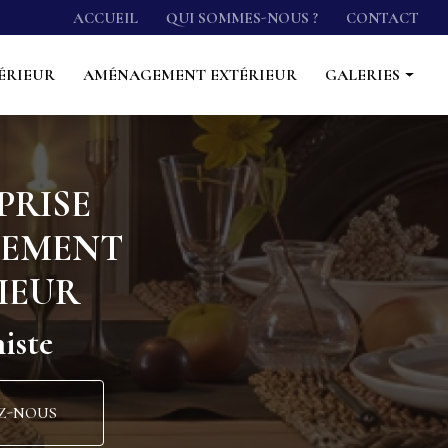
econdaire
ACCUEIL
QUI SOMMES-NOUS ?
CONTACT
ÉRIEUR
AMÉNAGEMENT EXTÉRIEUR
GALERIES
Cuisine
Salle de bain
PRISE
Agencement intérieur
CEMENT
Aménagement extérieur
IEUR
iste
Z-NOUS